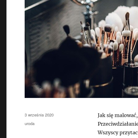
Data
3 września 2020
Jak się malować,
publikacji
Kategorie
uroda
Przeciwdziałanie
Wszyscy przytacz