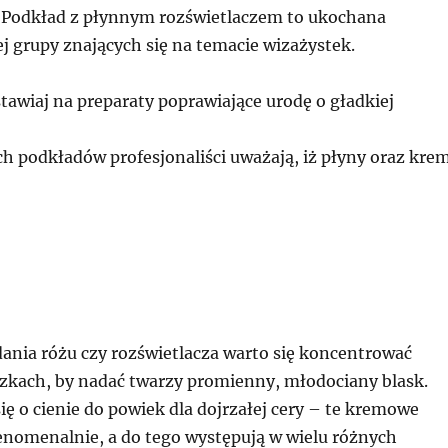
a. Podkład z płynnym rozświetlaczem to ukochana
j grupy znających się na temacie wizażystek.
awiaj na preparaty poprawiające urodę o gładkiej
ch podkładów profesjonaliści uważają, iż płyny oraz kre
dania różu czy rozświetlacza warto się koncentrować
czkach, by nadać twarzy promienny, młodociany blask.
 się o cienie do powiek dla dojrzałej cery – te kremowe
fenomenalnie, a do tego występują w wielu różnych