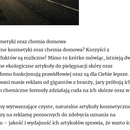
smetyki oraz chemia domowa
zne kosmetyki oraz chemia domowa? Korzyści z
duktów są rozliczne! Mimo to krótko mówiąc, istnieją d
e ekologiczne artykuły do pielęgnacji skóry oraz
omu funkcjonują prawidłowiej oraz są dla Ciebie lepsze.
wani masie reklam od gigantów z branży, jacy próbują ic
h chemiczne formuły zdziałają cuda na ich skórze oraz w
my wytwarzające czyste, naturalne artykuły kosmetyczn
dzy na reklamę pomocnych do zdobycia uznania na
 – jakość i wydajność ich artykułów sprawia, że warto i