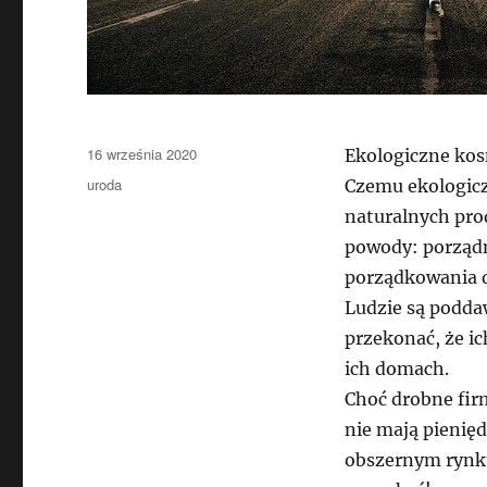
Data
16 września 2020
Ekologiczne ko
publikacji
Kategorie
uroda
Czemu ekologic
naturalnych pro
powody: porządn
porządkowania d
Ludzie są podda
przekonać, że ic
ich domach.
Choć drobne fir
nie mają pienię
obszernym rynku