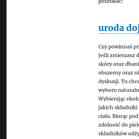
poszukać!
uroda doj
Czy powinnaś pr
Jeśli zmierzasz 
skóry oraz dban
obszerny oraz n
dyskusji. Tu ch
wyboru natural
Wybierając ekolo
jakich składnik
ciała. Biorąc po
zdolność do piel
składników odży