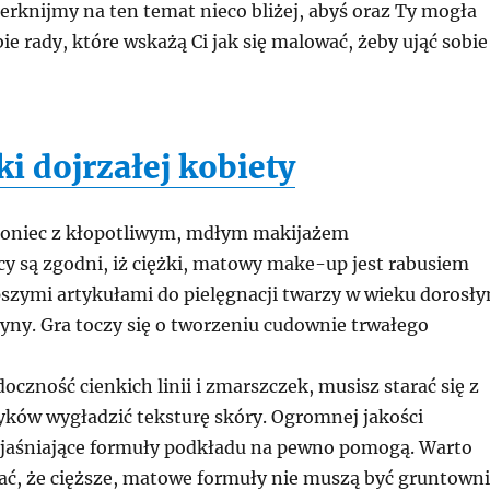
 Zerknijmy na ten temat nieco bliżej, abyś oraz Ty mogła
bie rady, które wskażą Ci jak się malować, żeby ująć sobie
i dojrzałej kobiety
oniec z kłopotliwym, mdłym makijażem
y są zgodni, iż ciężki, matowy make-up jest rabusiem
pszymi artykułami do pielęgnacji twarzy w wieku dorosł
yny. Gra toczy się o tworzeniu cudownie trwałego
oczność cienkich linii i zmarszczek, musisz starać się z
ów wygładzić teksturę skóry. Ogromnej jakości
ozjaśniające formuły podkładu na pewno pomogą. Warto
ć, że cięższe, matowe formuły nie muszą być gruntown