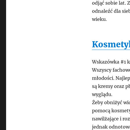
odjąć sobie lat.
odnaleźć dla sie
wieku.
Kosmetyk
Wskazówka #1 k
Wszyscy fachowc
młodości. Najle
są kremy oraz pł
wyglądu.
Żeby obniżyć wid
pomocą kosmetyk
nawilżające i r
jednak odnotowa