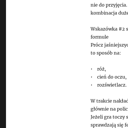
nie do przyjęci
kombinacja duże
Wskazówka #2 st
formule
Prócz jaśniejszy
to sposób na:
• róż,
• cień do oczu,
• rozświetlacz.
W trakcie nakła
głównie na poli
Jeżeli gra toczy
sprawdzają się 