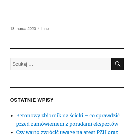
Data
Kategorie
18 marca 2020
Inne
publikacji
SZU
Szukaj:
OSTATNIE WPISY
Betonowy zbiornik na ścieki – co sprawdzić
przed zamówieniem z poradami ekspertów
Czy warto zwrócić uwagę na atest PZH oraz